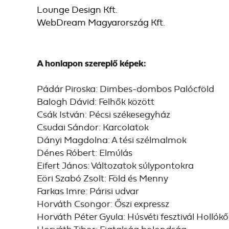
Lounge Design Kft.
WebDream Magyarország Kft.
A honlapon szereplő képek:
Pádár Piroska: Dimbes-dombos Palócföld
Balogh Dávid: Felhők között
Csák István: Pécsi székesegyház
Csudai Sándor: Karcolatok
Dányi Magdolna: A tési szélmalmok
Dénes Róbert: Elmúlás
Eifert János: Változatok súlypontokra
Eöri Szabó Zsolt: Föld és Menny
Farkas Imre: Párisi udvar
Horváth Csongor: Őszi expressz
Horváth Péter Gyula: Húsvéti fesztivál Hollók