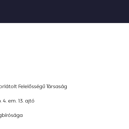
látolt Felelősségű Társaság
 4. em. 13. ajtó
égbírósága