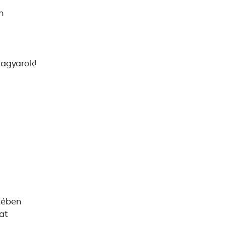
n
magyarok!
tében
at