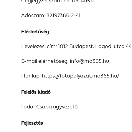
Cégjegyzékszám: 01-09-411512
Adószám: 32197365-2-41
Elérhetőség
Levelezési cím: 1012 Budapest, Logodi utca 44. 
E-mail elérhetőség: info@mo365.hu
Honlap: https:
/
/fotopalyazat.mo365.hu/
Felelős kiadó
Fodor Csaba ügyvezető
Fejlesztés