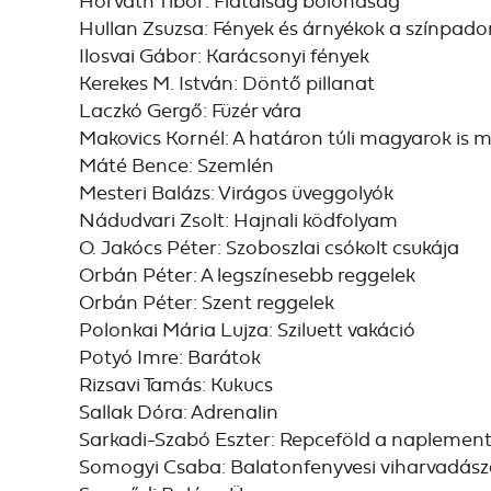
Horváth Tibor: Fiatalság bolondság
Hullan Zsuzsa: Fények és árnyékok a színpado
Ilosvai Gábor: Karácsonyi fények
Kerekes M. István: Döntő pillanat
Laczkó Gergő: Füzér vára
Makovics Kornél: A határon túli magyarok is 
Máté Bence: Szemlén
Mesteri Balázs: Virágos üveggolyók
Nádudvari Zsolt: Hajnali ködfolyam
O. Jakócs Péter: Szoboszlai csókolt csukája
Orbán Péter: A legszínesebb reggelek
Orbán Péter: Szent reggelek
Polonkai Mária Lujza: Sziluett vakáció
Potyó Imre: Barátok
Rizsavi Tamás: Kukucs
Sallak Dóra: Adrenalin
Sarkadi-Szabó Eszter: Repceföld a naplemen
Somogyi Csaba: Balatonfenyvesi viharvadász